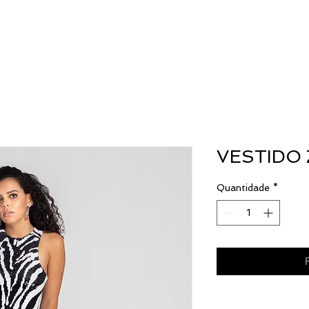
Início
Coleções
MM World
ICE
VESTIDO 
Quantidade
*