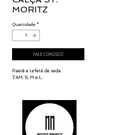
MORITZ
Quantidade
*
FALE CONOSCO
Paetê e tafetá de seda.
TAM: S, M e L.