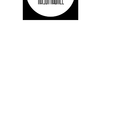
FALE CONOSCO
Enviar
CONTATO
maisonmauriceeurope@gmail.com